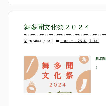
舞多聞文化祭２０２４
2024年11月23日
マルシェ・文化祭
,
未分類
舞多聞
）