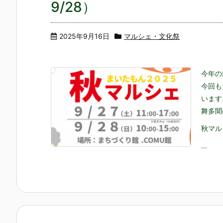
9/28）
2025年9月16日
マルシェ・文化祭
今年の
今回も
います
舞多聞
秋マル
...