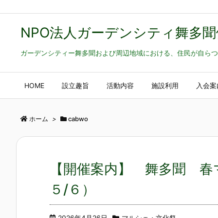
NPO法人ガーデンシティ舞多聞
ガーデンシティー舞多聞および周辺地域における、住民が自らつ
HOME
設立趣旨
活動内容
施設利用
入会案
ホーム
>
cabwo
【開催案内】 舞多聞 春
５/６）
2026年4月26日
マルシェ・文化祭