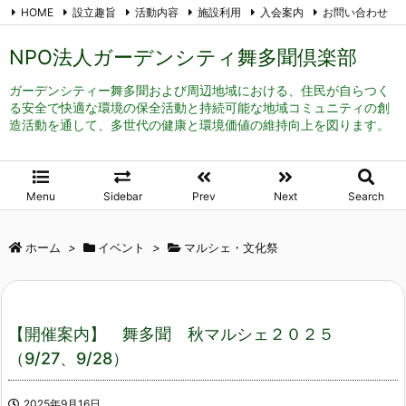
HOME
設立趣旨
活動内容
施設利用
入会案内
お問い合わせ
メール登録
RSS
Feedly
NPO法人ガーデンシティ舞多聞倶楽部
ガーデンシティー舞多聞および周辺地域における、住民が自らつく
る安全で快適な環境の保全活動と持続可能な地域コミュニティの創
造活動を通して、多世代の健康と環境価値の維持向上を図ります。
Menu
Sidebar
Prev
Next
Search
ホーム
>
イベント
>
マルシェ・文化祭
【開催案内】 舞多聞 秋マルシェ２０２５
（9/27、9/28）
2025年9月16日