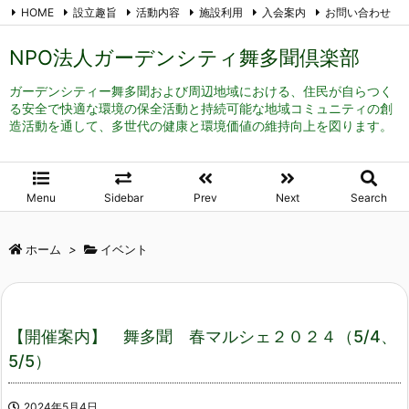
HOME
設立趣旨
活動内容
施設利用
入会案内
お問い合わせ
メール登録
RSS
Feedly
NPO法人ガーデンシティ舞多聞倶楽部
ガーデンシティー舞多聞および周辺地域における、住民が自らつく
る安全で快適な環境の保全活動と持続可能な地域コミュニティの創
造活動を通して、多世代の健康と環境価値の維持向上を図ります。
Menu
Sidebar
Prev
Next
Search
ホーム
>
イベント
【開催案内】 舞多聞 春マルシェ２０２４（5/4、
5/5）
2024年5月4日