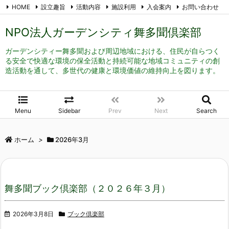
HOME
設立趣旨
活動内容
施設利用
入会案内
お問い合わせ
メール登録
RSS
Feedly
NPO法人ガーデンシティ舞多聞倶楽部
ガーデンシティー舞多聞および周辺地域における、住民が自らつく
る安全で快適な環境の保全活動と持続可能な地域コミュニティの創
造活動を通して、多世代の健康と環境価値の維持向上を図ります。
Menu
Sidebar
Prev
Next
Search
ホーム
>
2026年3月
舞多聞ブック倶楽部（２０２６年３月）
2026年3月8日
ブック倶楽部