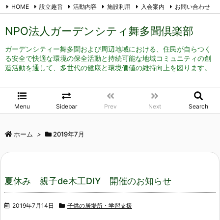
HOME
設立趣旨
活動内容
施設利用
入会案内
お問い合わせ
メール登録
RSS
Feedly
NPO法人ガーデンシティ舞多聞倶楽部
ガーデンシティー舞多聞および周辺地域における、住民が自らつく
る安全で快適な環境の保全活動と持続可能な地域コミュニティの創
造活動を通して、多世代の健康と環境価値の維持向上を図ります。
Menu
Sidebar
Prev
Next
Search
ホーム
>
2019年7月
夏休み 親子de木工DIY 開催のお知らせ
2019年7月14日
子供の居場所・学習支援