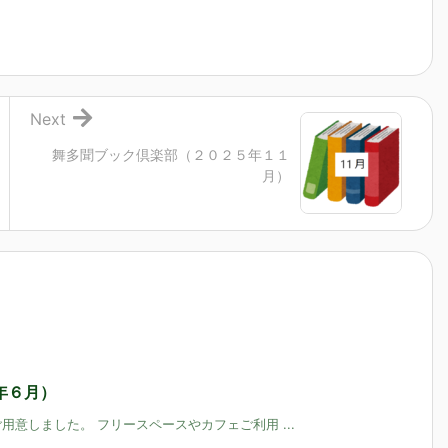
Next
舞多聞ブック倶楽部（２０２５年１１
月）
年６月）
意しました。 フリースペースやカフェご利用 ...