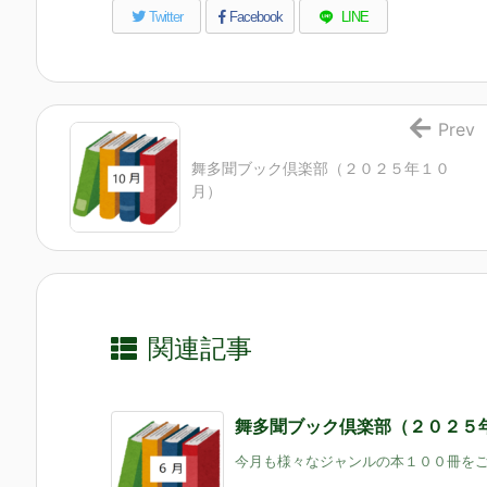
Twitter
Facebook
LINE
Prev
舞多聞ブック倶楽部（２０２５年１０
月）
関連記事
舞多聞ブック倶楽部（２０２５
今月も様々なジャンルの本１００冊をご用