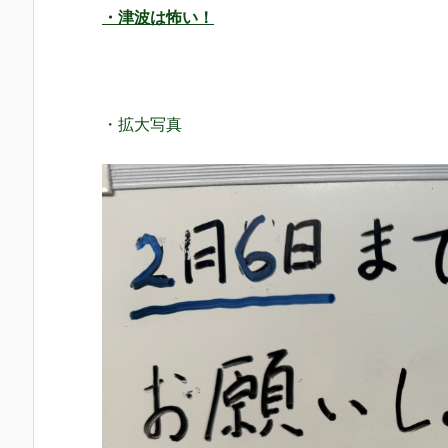
・津波は怖い！
・拡大写真