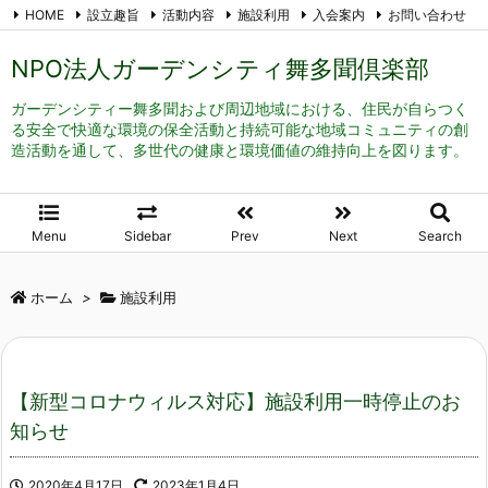
HOME
設立趣旨
活動内容
施設利用
入会案内
お問い合わせ
メール登録
RSS
Feedly
NPO法人ガーデンシティ舞多聞倶楽部
ガーデンシティー舞多聞および周辺地域における、住民が自らつく
る安全で快適な環境の保全活動と持続可能な地域コミュニティの創
造活動を通して、多世代の健康と環境価値の維持向上を図ります。
Menu
Sidebar
Prev
Next
Search
ホーム
>
施設利用
【新型コロナウィルス対応】施設利用一時停止のお
知らせ
2020年4月17日
2023年1月4日