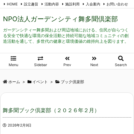
HOME
設立趣旨
活動内容
施設利用
入会案内
お問い合わせ
メール登録
RSS
Feedly
NPO法人ガーデンシティ舞多聞倶楽部
ガーデンシティー舞多聞および周辺地域における、住民が自らつく
る安全で快適な環境の保全活動と持続可能な地域コミュニティの創
造活動を通して、多世代の健康と環境価値の維持向上を図ります。
Menu
Sidebar
Prev
Next
Search
ホーム
>
イベント
>
ブック倶楽部
舞多聞ブック倶楽部（２０２６年２月）
2026年2月9日